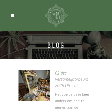
BLOG
02 dec
Verzameljaarbeurs
2025 Utrecht
Het voelde deze keer
anders om deel te
nemen aan de