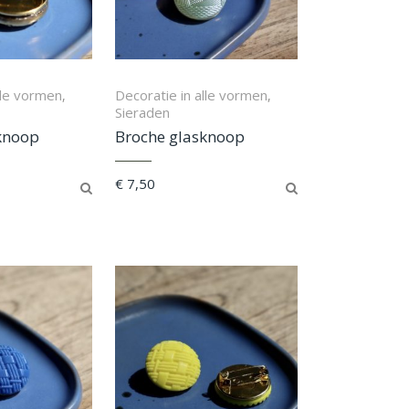
lle vormen
Decoratie in alle vormen
,
,
Sieraden
knoop
Broche glasknoop
€
7,50