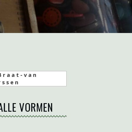
Braat-van
rssen
 ALLE VORMEN