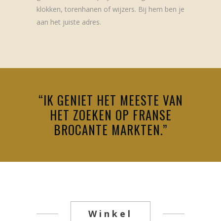
klokken, torenhanen of wijzers. Bij hem ben je
aan het juiste adres.
“IK GENIET HET MEESTE VAN
HET ZOEKEN OP FRANSE
BROCANTE MARKTEN.”
Winkel