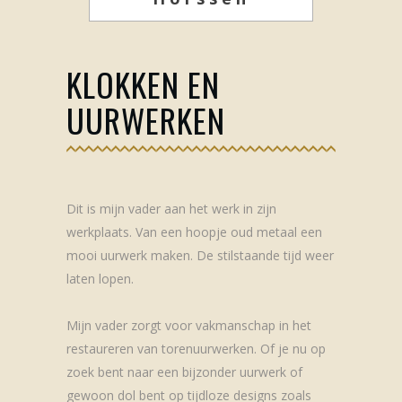
KLOKKEN EN
UURWERKEN
Dit is mijn vader aan het werk in zijn
werkplaats. Van een hoopje oud metaal een
mooi uurwerk maken. De stilstaande tijd weer
laten lopen.
Mijn vader zorgt voor vakmanschap in het
restaureren van torenuurwerken. Of je nu op
zoek bent naar een bijzonder uurwerk of
gewoon dol bent op tijdloze designs zoals