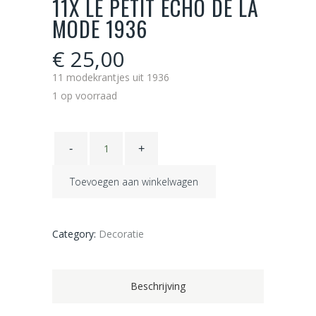
11X LE PETIT ECHO DE LA
MODE 1936
€
25,00
11 modekrantjes uit 1936
1 op voorraad
11x
le
petit
echo
de
Toevoegen aan winkelwagen
la
mode
1936
quantity
Category:
Decoratie
Beschrijving