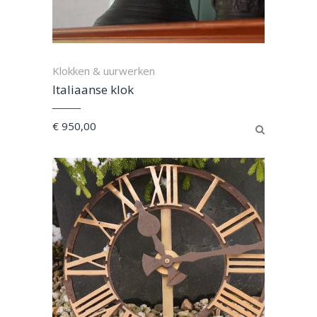
Klokken & uurwerken
Italiaanse klok
€
950,00