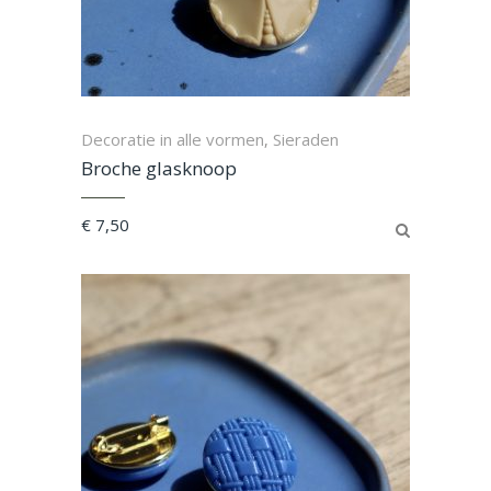
Decoratie in alle vormen
Sieraden
,
Broche glasknoop
€
7,50