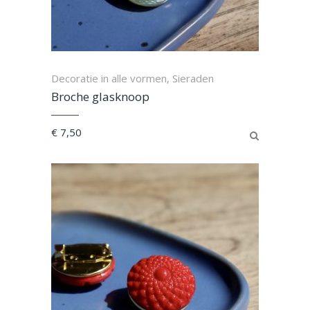
Decoratie in alle vormen
Sieraden
,
Broche glasknoop
€
7,50